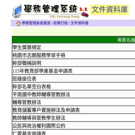
文件資料庫
學務管理系統首頁
/
校務行政
/
文件資料庫
專案名
學生獎懲規定
桃園市志願服務學習手冊
幹部職稱說明
115年教育部學產基金申請表
班級座位表
幹部名單空白表格
平南國中教師輔導管教辦法
輔導管教辦法
教育儲蓄專戶實施辦法及申請表
教師輔導與管教學生辦法
公民與政治權利國際公約
仁愛基金申請表