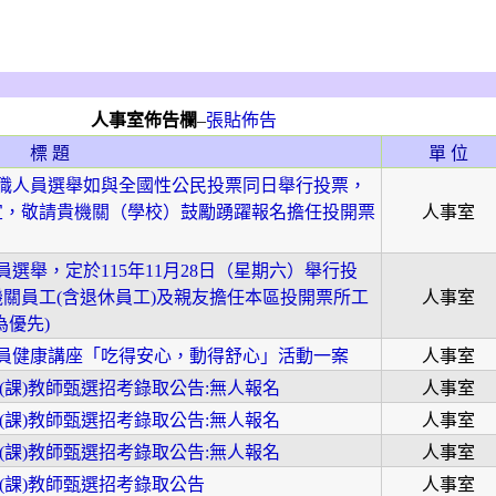
人事室佈告欄
–
張貼佈告
標 題
單 位
公職人員選舉如與全國性公民投票同日舉行投票，
宜，敬請貴機關（學校）鼓勵踴躍報名擔任投開票
人事室
選舉，定於115年11月28日（星期六）舉行投
關員工(含退休員工)及親友擔任本區投開票所工
人事室
為優先)
教人員健康講座「吃得安心，動得舒心」活動一案
人事室
理(課)教師甄選招考錄取公告:無人報名
人事室
理(課)教師甄選招考錄取公告:無人報名
人事室
理(課)教師甄選招考錄取公告:無人報名
人事室
理(課)教師甄選招考錄取公告
人事室