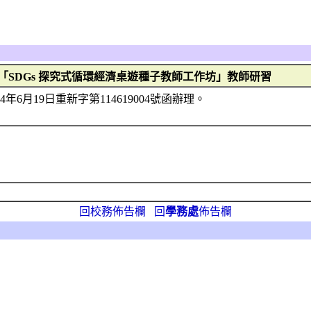
SDGs 探究式循環經濟桌遊種子教師工作坊」教師研習
6月19日重新字第114619004號函辦理。
回校務佈告欄
回
學務處
佈告欄