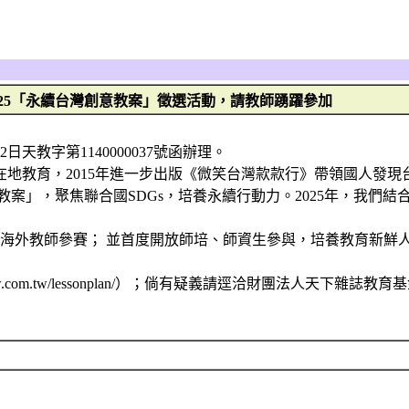
25「永續台灣創意教案」徵選活動，請教師踴躍參加
天教字第1140000037號函辦理。
啟發在地教育，2015年進一步出版《微笑台灣款款行》帶領國人
教案」，聚焦聯合國SDGs，培養永續行動力。2025年，我們結合
勵海外教師參賽； 並首度開放師培、師資生參與，培養教育新鮮
cw.com.tw/lessonplan/）；倘有疑義請逕洽財團法人天下雜誌教