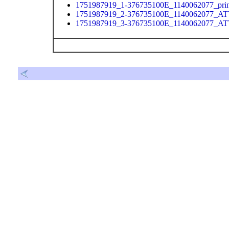
1751987919_1-376735100E_1140062077_prin
1751987919_2-376735100E_1140062077_A
1751987919_3-376735100E_1140062077_A