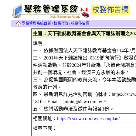
校務佈告欄
學務管理系統首頁
/
校務行政
/
校務佈告欄
主旨：天下雜誌教育基金會與天下雜誌辦理之20
說明：
一、 依據財團法人天下雜誌教育基金會114年7月2日
二、 2001年天下雜誌推出《319鄉向前行》
件活動啟動。並於2024年升級為「永續台灣創意
共創一個環境、社會、經濟三方永續的未來。
三、 為促進國際間的教育交流，今年本活動鼓
教育的行列。
四、 最新消息詳見活動官網（網址：https://csr.
1810，Email：juiping@cw.com.tw。
五、 檢附活動辦法及徵件海報各1份。
相關網址：
https://csr.cw.com.tw/lessonplan/
檔案下載：