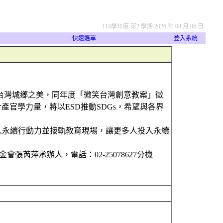
114學年度 第2 學期 2026 年 08 月 06 日
快速選單
登入系統
發現台灣城鄉之美，同年度「微笑台灣創意教案」徵
產官學力量，將以ESD推動SDGs，希望與各界
人永續行動力並接軌教育現場，讓更多人投入永續
育基金會張芮萍承辦人，電話：02-25078627分機